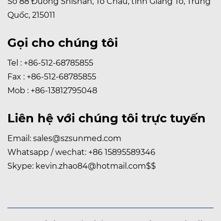
Số 88 Đường Shishan, Tô Châu, tỉnh Giang Tô, Trung
Quốc, 215011
Gọi cho chúng tôi
Tel : +86-512-68785855
Fax : +86-512-68785855
Mob : +86-13812795048
Liên hệ với chúng tôi trực tuyến
Email:
sales@szsunmed.com
Whatsapp / wechat:
+86 15895589346
Skype:
kevin.zhao84@hotmail.com
$$