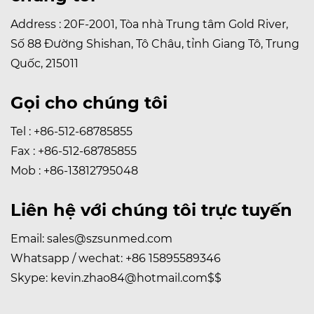
Address : 20F-2001, Tòa nhà Trung tâm Gold River,
Số 88 Đường Shishan, Tô Châu, tỉnh Giang Tô, Trung
Quốc, 215011
Gọi cho chúng tôi
Tel : +86-512-68785855
Fax : +86-512-68785855
Mob : +86-13812795048
Liên hệ với chúng tôi trực tuyến
Email:
sales@szsunmed.com
Whatsapp / wechat:
+86 15895589346
Skype:
kevin.zhao84@hotmail.com
$$