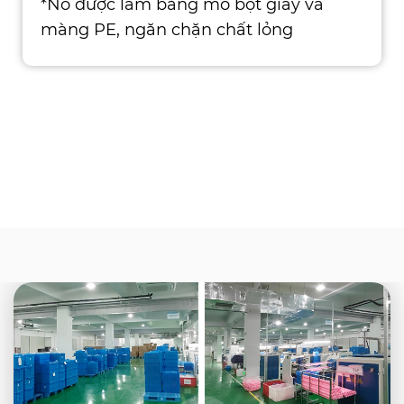
*Nó được làm bằng mô bột giấy và
màng PE, ngăn chặn chất lỏng
strikethrough