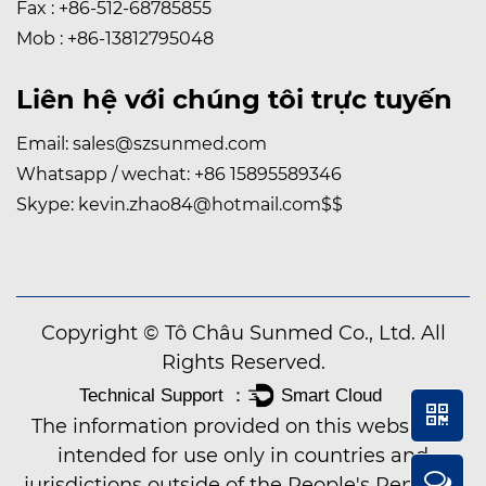
Fax : +86-512-68785855
Mob : +86-13812795048
Liên hệ với chúng tôi trực tuyến
Email:
sales@szsunmed.com
Whatsapp / wechat:
+86 15895589346
Skype:
kevin.zhao84@hotmail.com
$$
Copyright © Tô Châu Sunmed Co., Ltd. All
Rights Reserved.
The information provided on this website is
intended for use only in countries and
jurisdictions outside of the People's Republic