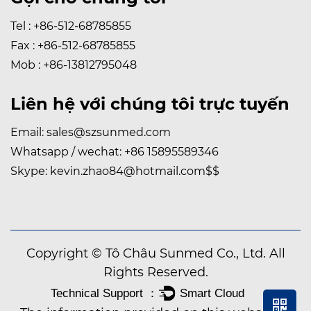
Tel : +86-512-68785855
Fax : +86-512-68785855
Mob : +86-13812795048
Liên hệ với chúng tôi trực tuyến
Email:
sales@szsunmed.com
Whatsapp / wechat:
+86 15895589346
Skype:
kevin.zhao84@hotmail.com
$$
Copyright © Tô Châu Sunmed Co., Ltd. All
Rights Reserved.