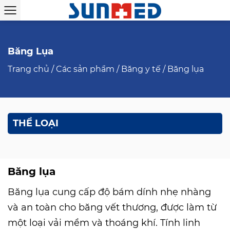
Băng Lụa
Trang chủ
/
Các sản phẩm
/
Băng y tế
/
Băng lụa
THỂ LOẠI
Băng lụa
Băng lụa cung cấp độ bám dính nhẹ nhàng
và an toàn cho băng vết thương, được làm từ
một loại vải mềm và thoáng khí. Tính linh