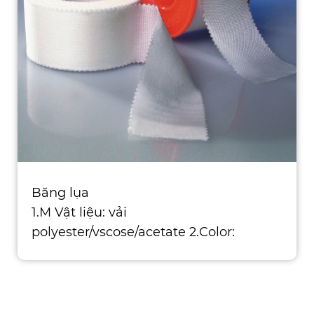
Băng lụa
1.M Vật liệu: vải
polyester/vscose/acetate 2.Color:
Trắng/Màu be 3. Đo