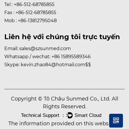
Tel : +86-512-68785855
Fax : +86-512-68785855
Mob : +86-13812795048
Liên hệ với chúng tôi trực tuyến
Email:
sales@szsunmed.com
Whatsapp / wechat:
+86 15895589346
Skype:
kevin.zhao84@hotmail.com
$$
Copyright © Tô Châu Sunmed Co., Ltd. All
Rights Reserved.
The information provided on this website is