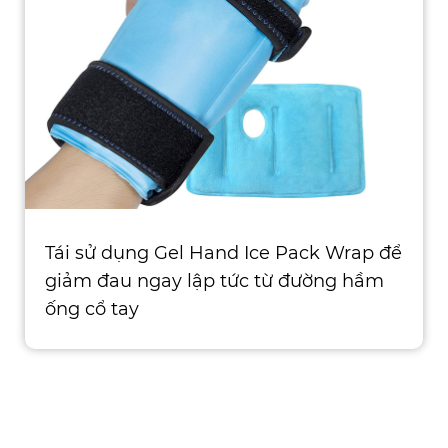
Tái sử dụng Gel Hand Ice Pack Wrap để
giảm đau ngay lập tức từ đường hầm
ống cổ tay
Thiết kế doanh thu kép sáng tạo Vành
băng cổ tay áp dụng vải m�