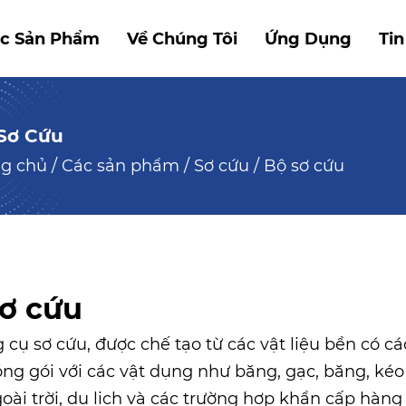
c Sản Phẩm
Về Chúng Tôi
Ứng Dụng
Tin
Sơ Cứu
ng chủ
/
Các sản phẩm
/
Sơ cứu
/
Bộ sơ cứu
sơ cứu
 cụ sơ cứu, được chế tạo từ các vật liệu bền có 
ng gói với các vật dụng như băng, gạc, băng, kéo 
oài trời, du lịch và các trường hợp khẩn cấp hàn