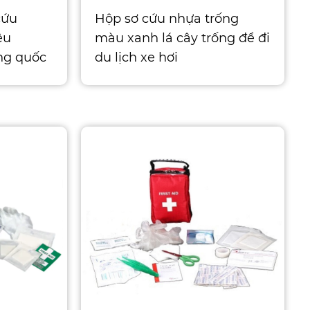
cứu
Hộp sơ cứu nhựa trống
êu
màu xanh lá cây trống để đi
ng quốc
du lịch xe hơi
Kích thước nhỏ (s): 28 x 18 x
9 cm Kích thước trung bình
(m): 26 x