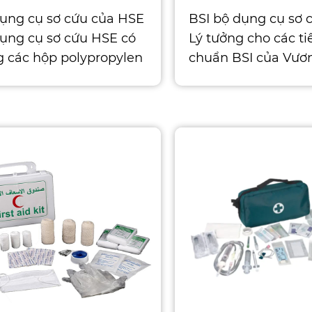
ụng cụ sơ cứu của HSE
BSI bộ dụng cụ sơ 
ụng cụ sơ cứu HSE có
Lý tưởng cho các ti
g các hộp polypropylen
chuẩn BSI của Vươ
 dụng với tay cầm ma
Anh. Bộ dụng cụ sơ