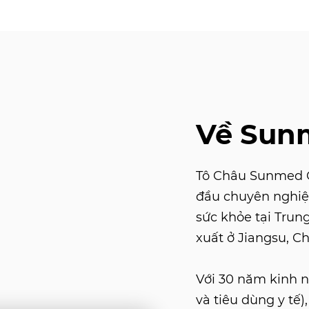
Về Sun
Tô Châu Sunmed Co
đầu chuyên nghiệ
sức khỏe tại Trun
xuất ở Jiangsu, Ch
Với 30 năm kinh ng
và tiêu dùng y tế