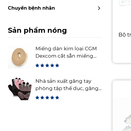
Chuyển bệnh nhân
Sản phẩm nóng
Bộ t
Miếng dán kim loại CGM
Dexcom cắt sẵn miếng
thép cố định cảm biến
linh hoạt
Nhà sản xuất găng tay
phòng tập thể dục, găng
tay tập luyện không ngón
để tập tạ, găng tay thể
dục thoáng khí cho đào
tạo và thể thao