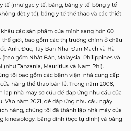
 tế (như gạc y tế, băng, băng y tế, bông y tế
ông dệt y tế), băng y tế thể thao và các thiết
t khẩu các sản phẩm của mình sang hơn 60
 thế giới, bao gồm các thị trường chính ở châu
ốc Anh, Đức, Tây Ban Nha, Đan Mạch và Hà
(bao gồm Nhật Bản, Malaysia, Philippines và
i (như Tanzania, Mauritius và Nam Phi).
úng tôi bao gồm các bệnh viện, nhà cung cấp
à cửa hàng thể thao bán lẻ. Trong năm 2008,
nh lập nhà máy sơ cứu để đáp ứng nhu cầu của
u. Vào năm 2021, để đáp ứng nhu cầu ngày
ách hàng, chúng tôi đã thành lập nhà máy của
g kinesiology, băng dính (bọc tự dính) và băng