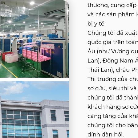
thương, cung cấp y
và các sản phẩm kh
bị y tế.
Chúng tôi đã xuấ
quốc gia trên toàn
Âu (như Vương qu
Lan), Đông Nam Á 
Thái Lan), châu Ph
Thị trường của ch
sơ cứu, siêu thị v
chúng tôi đã thà
khách hàng sơ cứ
càng tăng của kh
chúng tôi cho băn
dính đàn hồi.