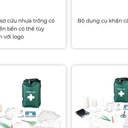
sơ cứu nhựa trống có
Bộ dụng cụ khẩn c
ền bền có thể tùy
h với logo
 x 14 x 7,5 cm M: 26 x 18
cm L: 25 x 25 x 8 cm Bộ
 bộ dụng