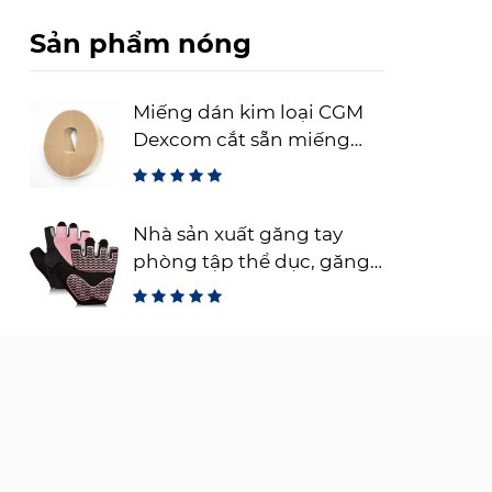
Sản phẩm nóng
Miếng dán kim loại CGM
Dexcom cắt sẵn miếng
thép cố định cảm biến
linh hoạt
Nhà sản xuất găng tay
phòng tập thể dục, găng
tay tập luyện không ngón
để tập tạ, găng tay thể
dục thoáng khí cho đào
tạo và thể thao