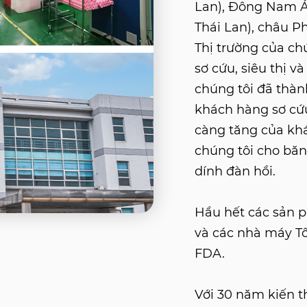
Lan), Đông Nam Á 
Thái Lan), châu Ph
Thị trường của ch
sơ cứu, siêu thị v
chúng tôi đã thà
khách hàng sơ cứ
càng tăng của kh
chúng tôi cho băn
dính đàn hồi.
Hầu hết các sản 
và các nhà máy Tô
FDA.
Với 30 năm kiến ​