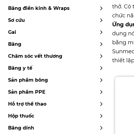
thở. Có
Băng điền kinh & Wraps
chức nă
Sơ cứu
Ứng dụ
Gai
dụng nó
bằng mi
Băng
Sunme
Chăm sóc vết thương
thiết lậ
Băng y tế
Sản phẩm bông
Sản phẩm PPE
Hỗ trợ thể thao
Hộp thuốc
Băng dính