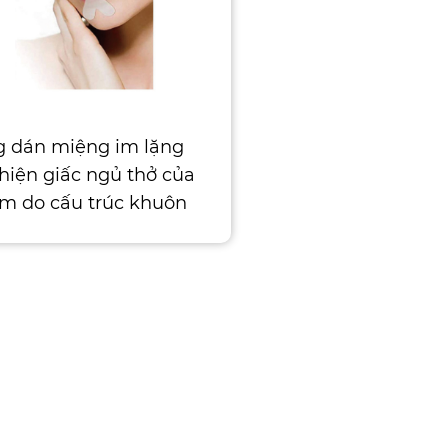
 dán miệng im lặng
thiện giấc ngủ thở của
em do cấu trúc khuôn
hẹp, răng không �