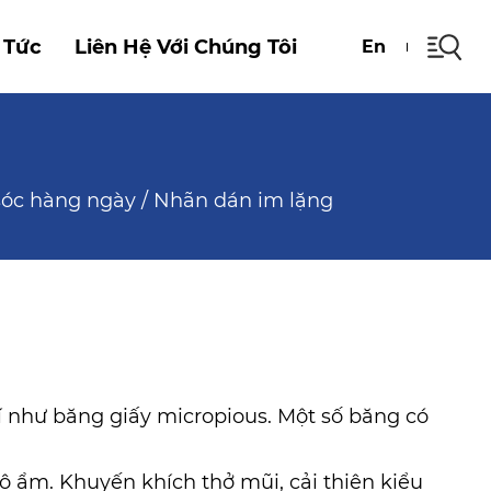
 Tức
Liên Hệ Với Chúng Tôi
En
sóc hàng ngày
/
Nhãn dán im lặng
 như băng giấy micropious. Một số băng có
ẩm. Khuyến khích thở mũi, cải thiện kiểu