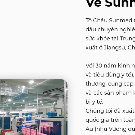
Về Sun
Tô Châu Sunmed Co
đầu chuyên nghiệ
sức khỏe tại Trun
xuất ở Jiangsu, Ch
Với 30 năm kinh ng
và tiêu dùng y tế
thương, cung cấp y
và các sản phẩm kh
bị y tế.
Chúng tôi đã xuấ
quốc gia trên toàn
Âu (như Vương qu