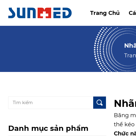
Trang Chủ
Cá
Nhã
Tra
Nhã
Băng mi
thể kéo
Danh mục sản phẩm
Chức n