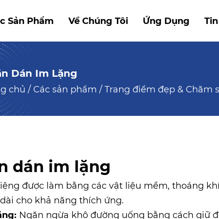
c Sản Phẩm
Về Chúng Tôi
Ứng Dụng
Tin
n Dán Im Lặng
ng chủ
/
Các sản phẩm
/
Trang điểm đẹp & Chăm 
n dán im lặng
ệng được làm bằng các vật liệu mềm, thoáng khí
 dài cho khả năng thích ứng.
ăng:
Ngăn ngừa khô đường uống bằng cách giữ độ 