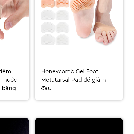
 đệm
Honeycomb Gel Foot
n nước
Metatarsal Pad để giảm
m bằng
đau
ệu gel
Những món đồ tuyệt vời
cho bạn Mang những đôi
giày tuyệt đẹ