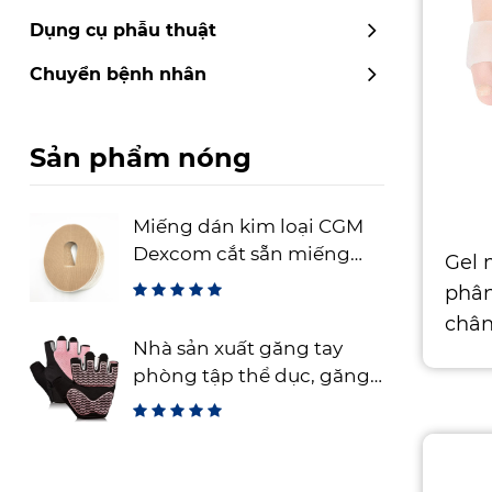
Dụng cụ phẫu thuật
Chuyển bệnh nhân
Sản phẩm nóng
Miếng dán kim loại CGM
Dexcom cắt sẵn miếng
Gel 
thép cố định cảm biến
phân
linh hoạt
chân
Nhà sản xuất găng tay
Gói 
phòng tập thể dục, găng
cho 
tay tập luyện không ngón
4 và
để tập tạ, găng tay thể
dục thoáng khí cho đào
tạo và thể thao