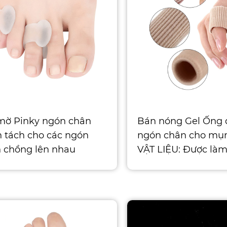
mờ Pinky ngón chân
Bán nóng Gel Ống
 tách cho các ngón
ngón chân cho mụ
 chồng lên nhau
VẬT LIỆU: Được là
giá trị 10 miếng - Unisex
vải thoải mái, vật li
các ngón chân thứ 2, 3,
TPR mềm
 hồng hào.