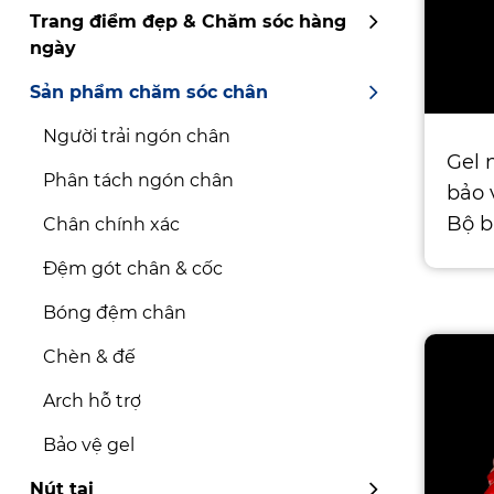
Trang điểm đẹp & Chăm sóc hàng
ngày
Sản phẩm chăm sóc chân
Người trải ngón chân
Gel 
Phân tách ngón chân
bảo 
Bộ b
Chân chính xác
miến
Đệm gót chân & cốc
và l
Bóng đệm chân
Chèn & đế
Arch hỗ trợ
Bảo vệ gel
Nút tai