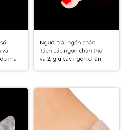
 số
Người trải ngón chân
 và
Tách các ngón chân thứ 1
 do ma
và 2, giữ các ngón chân
c làm b
chồng chéo ở vị trí chính x