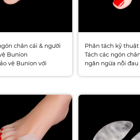
ngón chân cái & người
Phân tách kỹ thuật
vệ Bunion
Tách các ngón chân
ảo vệ Bunion với
ngăn ngừa nỗi đau
g đệm tích hợp. Giảm
sát tạo ra tion. Đượ
àm giảm áp lực và