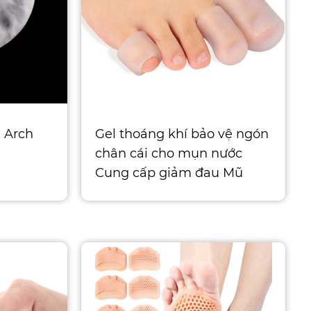
 Arch
Gel thoáng khí bảo vệ ngón
chân cái cho mụn nước
Cung cấp giảm đau Mũ
ngón chân của chúng tôi
giúp giảm sự khó c