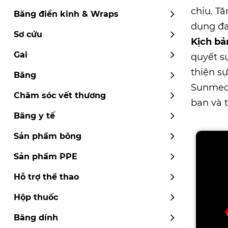
chịu. T
Băng điền kinh & Wraps
dụng đa
Sơ cứu
Kịch bả
Gai
quyết s
thiện s
Băng
Sunme
Chăm sóc vết thương
bạn và t
Băng y tế
Sản phẩm bông
Sản phẩm PPE
Hỗ trợ thể thao
Hộp thuốc
Băng dính