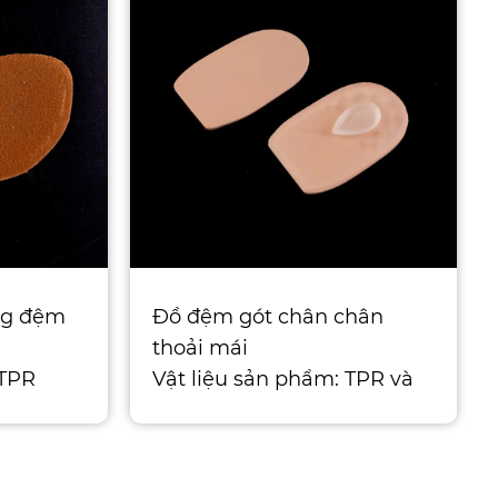
ng đệm
Đồ đệm gót chân chân
thoải mái
 TPR
Vật liệu sản phẩm: TPR và
: Kích
Poron Kích thước: Nhỏ hoặc
u sắc
lớn Tính năng sản ph