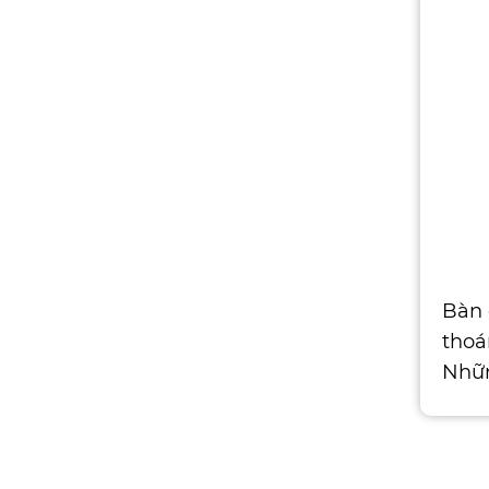
Bàn
thoá
Nhữn
cho 
giày