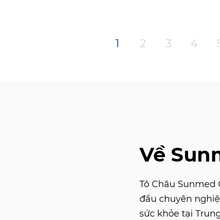
1
2
3
4
Về Sun
Tô Châu Sunmed Co
đầu chuyên nghiệ
sức khỏe tại Trun