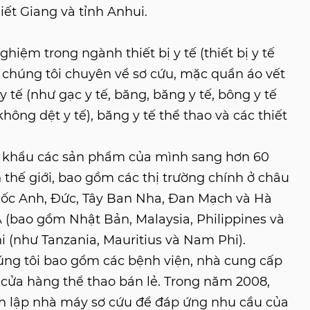
iết Giang và tỉnh Anhui.
hiệm trong ngành thiết bị y tế (thiết bị y tế
), chúng tôi chuyên về sơ cứu, mặc quần áo vết
 tế (như gạc y tế, băng, băng y tế, bông y tế
ông dệt y tế), băng y tế thể thao và các thiết
t khẩu các sản phẩm của mình sang hơn 60
 thế giới, bao gồm các thị trường chính ở châu
ốc Anh, Đức, Tây Ban Nha, Đan Mạch và Hà
(bao gồm Nhật Bản, Malaysia, Philippines và
i (như Tanzania, Mauritius và Nam Phi).
úng tôi bao gồm các bệnh viện, nhà cung cấp
à cửa hàng thể thao bán lẻ. Trong năm 2008,
nh lập nhà máy sơ cứu để đáp ứng nhu cầu của