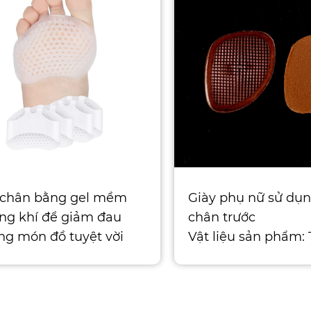
 chân bằng gel mềm
Giày phụ nữ sử dụ
ng khí để giảm đau
chân trước
g món đồ tuyệt vời
Vật liệu sản phẩm:
bạn Mang những đôi
hoặc bọt Kích thước
 tuyệt đẹ
thước miễn phí Mà