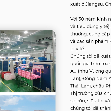
xuất ở Jiangsu, Ch
Với 30 năm kinh ng
và tiêu dùng y tế
thương, cung cấp y
và các sản phẩm kh
bị y tế.
Chúng tôi đã xuấ
quốc gia trên toàn
Âu (như Vương qu
Lan), Đông Nam Á 
Thái Lan), châu Ph
Thị trường của ch
sơ cứu, siêu thị v
chúng tôi đã thà