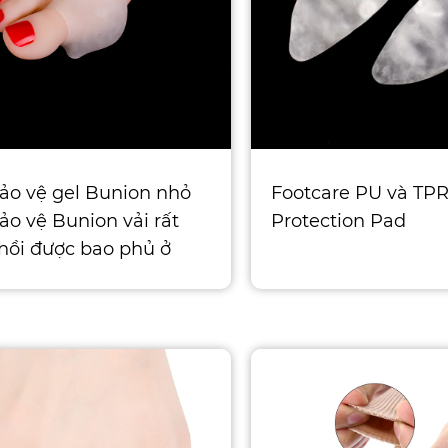
ảo vệ gel Bunion nhỏ
Footcare PU và TPR
ảo vệ Bunion vải rất
Protection Pad
hồi được bao phủ ở
trong với 2 mm gel.