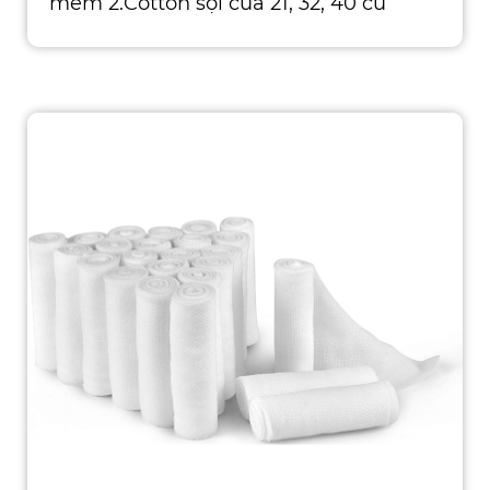
mềm 2.Cotton sợi của 21, 32, 40 củ