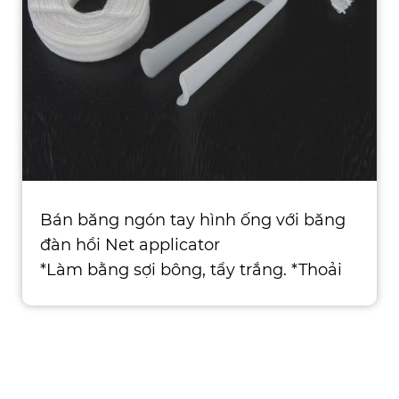
Bán băng ngón tay hình ống với băng
đàn hồi Net applicator
*Làm bằng sợi bông, tẩy trắng. *Thoải
mái, thoáng khí và không dị ứng.