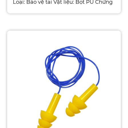
Loại: Bảo vệ tai Vật liệu: Bọt PU Chứng
nhận: CE, ISO, ROHS, ANSI, ASTM, AS