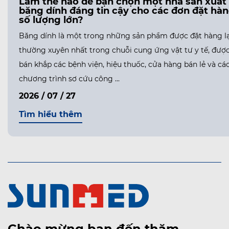
ể bạn tháo băng hydrocoloid
Làm thế nào
oàn mà không làm tổn thương
băng dính đ
?
số lượng lớ
Hydrocolloid Dính Tốt đến vậy Băng
Băng dính là mộ
hiết kế để tạo thành một miếng dán chắc
thường xuyên nh
n vết thương và miếng bịt đó là toàn bộ lý
bán khắp các bện
c...
chương trình sơ 
2026 / 07 / 27
Tìm hiểu thê
Chào mừng bạn đến thăm