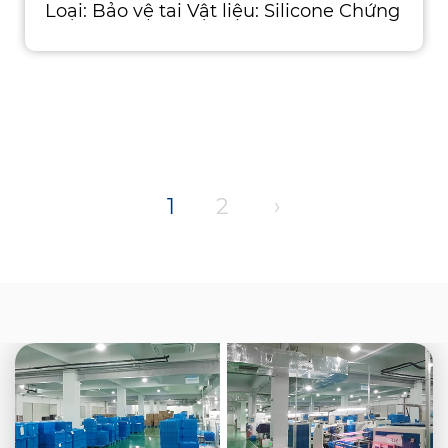
Loại: Bảo vệ tai Vật liệu: Silicone Chứng
nhận: CE, ISO, ROHS, ANSI, ASTM, AS
1
2
›