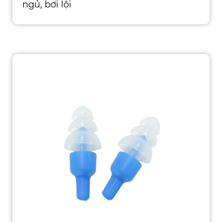
ngủ, bơi lội
Loại: Bảo vệ tai Vật liệu: Silicone Chứng
nhận: CE, ISO, ROHS, ANSI, ASTM, AS