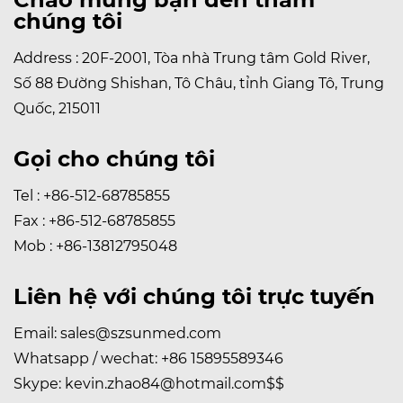
chúng tôi
Address : 20F-2001, Tòa nhà Trung tâm Gold River,
Số 88 Đường Shishan, Tô Châu, tỉnh Giang Tô, Trung
Quốc, 215011
Gọi cho chúng tôi
Tel : +86-512-68785855
Fax : +86-512-68785855
Mob : +86-13812795048
Liên hệ với chúng tôi trực tuyến
Email:
sales@szsunmed.com
Whatsapp / wechat:
+86 15895589346
Skype:
kevin.zhao84@hotmail.com
$$