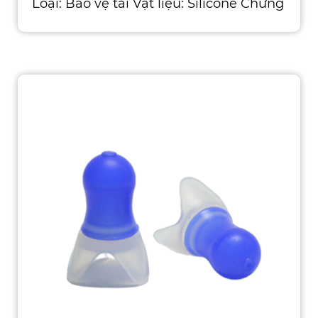
Loại: Bảo vệ tai Vật liệu: Silicone Chứng
nhận: CE, ISO, ROHS, ANSI, ASTM, AS