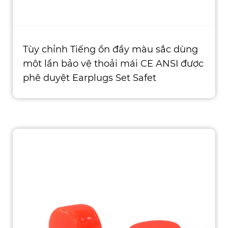
Tùy chỉnh Tiếng ồn đầy màu sắc dùng
một lần bảo vệ thoải mái CE ANSI được
phê duyệt Earplugs Set Safet
Loại: Bảo vệ tai Vật liệu: Bọt PU Chứng
nhận: CE, ISO, ROHS, ANSI, ASTM, AS